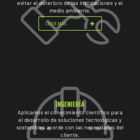
evitar el deterioro de las instalaciones y el
medio ambiente.
LEER MÁS
INGENIERÍA
Aplicamos el conocimiento científico para
el desarrollo de soluciones tecnológicas y
sostenibles acorde con las necesidades del
cliente.